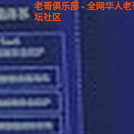
老哥俱乐部 - 全网华人
坛社区