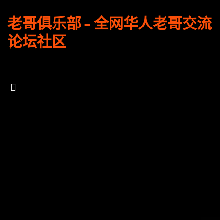
老哥俱乐部 - 全网华人老哥交流
论坛社区