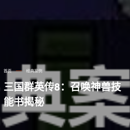
首页
经典案例
三国群英传8：召唤神兽技
能书揭秘